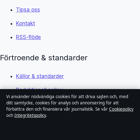
Tipsa oss
Kontakt
RSS-flöde
Förtroende & standarder
Källor & standarder
Redaktionell policy
Vi använder nödvändiga cookies för att driva sajten och, med
ditt samtycke, cookies för analys och annonsering för att
Rättelsepolicy
förbättra den och finansiera vår journalistik. Se vår
Cookiepolicy
och
Integritetspolicy
.
Faktagranskningspolicy
Ägande & finansiering