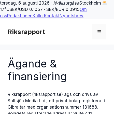
torsdag, 6 augusti 2026 ·
Kvällsutgåva
Stockholm
17°C
SEK/USD 0.1057 · SEK/EUR 0.0915
Om
oss
Redaktionen
Källor
Kontakt
Nyhetsbrev
Hoppa
till
Riksrapport
Meny
innehåll
Ägande &
finansiering
Riksrapport (riksrapport.se) ägs och drivs av
Saltsjön Media Ltd., ett privat bolag registrerat i
Gibraltar med organisationsnummer 131688.
Bolagets registrerade adress är Suite 4.11,