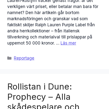
Lauren-kostym väcker genast frågor: är det
verkligen värt priset, eller betalar man bara för
namnet? Den här artikeln går bortom
marknadsföringen och granskar vad som
faktiskt skiljer Ralph Lauren Purple Label från
andra herrkollektioner – från italiensk
tillverkning och materialval till prislappar på
uppemot 50 000 kronor. …
Läs mer
Kategorier
Reportage
Rollistan i Dune:
Prophecy – Alla
skådespelare och