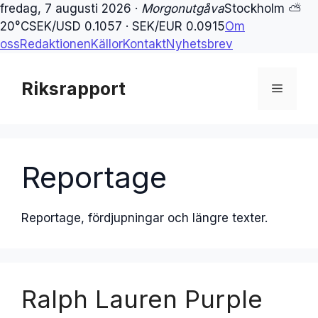
fredag, 7 augusti 2026 ·
Morgonutgåva
Stockholm ⛅
20°C
SEK/USD 0.1057 · SEK/EUR 0.0915
Om
oss
Redaktionen
Källor
Kontakt
Nyhetsbrev
Hoppa
till
Riksrapport
Meny
innehåll
Reportage
Reportage, fördjupningar och längre texter.
Ralph Lauren Purple