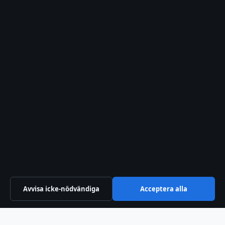
Nyhetsbrev
Tipsa oss
Kontakt
RSS-flöde
Förtroende & standarder
Källor & standarder
Redaktionell policy
Avvisa icke-nödvändiga
Acceptera alla
Rättelsepolicy
Faktagranskningspolicy