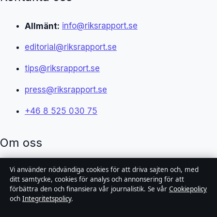
Allmänt:
info@riksrapport.se
editorial@riksrapport.se
tips@riksrapport.se
press@riksrapport.se
+46 8 525 030 75
Om oss
Vi använder nödvändiga cookies för att driva sajten och, med
Om oss
ditt samtycke, cookies för analys och annonsering för att
förbättra den och finansiera vår journalistik. Se vår
Cookiepolicy
Redaktionen
och
Integritetspolicy
.
Vår historia