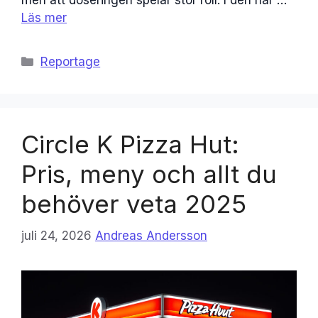
men att doseringen spelar stor roll. I den här …
Läs mer
Kategorier
Reportage
Circle K Pizza Hut:
Pris, meny och allt du
behöver veta 2025
juli 24, 2026
Andreas Andersson