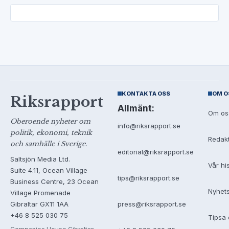
KONTAKTA OSS
OM O
Riksrapport
Allmänt:
Om os
Oberoende nyheter om
info@riksrapport.se
politik, ekonomi, teknik
Redak
och samhälle i Sverige.
editorial@riksrapport.se
Saltsjön Media Ltd.
Vår hi
Suite 4.11, Ocean Village
tips@riksrapport.se
Business Centre, 23 Ocean
Nyhet
Village Promenade
Gibraltar GX11 1AA
press@riksrapport.se
+46 8 525 030 75
Tipsa 