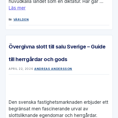
huvudkälla landet som en diktatur. Här går …
Läs mer
KATEGORIER
VÄRLDEN
Övergivna slott till salu Sverige – Guide
till herrgårdar och gods
APRIL 22, 2026
ANDREAS ANDERSSON
Den svenska fastighetsmarknaden erbjuder ett
begränsat men fascinerande urval av
slottsliknande egendomar och herrgårdar.