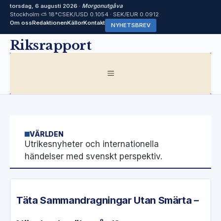
torsdag, 6 augusti 2026 ·
Morgonutgåva
Stockholm ⛅ 18°C
SEK/USD 0.1054 · SEK/EUR 0.0912
Om oss
Redaktionen
Källor
Kontakt
NYHETSBREV
Hoppa
Riksrapport
till
innehåll
MENY
VÄRLDEN
Utrikesnyheter och internationella
händelser med svenskt perspektiv.
Täta Sammandragningar Utan Smärta –