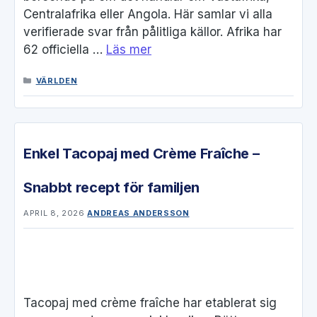
Centralafrika eller Angola. Här samlar vi alla
verifierade svar från pålitliga källor. Afrika har
62 officiella …
Läs mer
KATEGORIER
VÄRLDEN
Enkel Tacopaj med Crème Fraîche –
Snabbt recept för familjen
APRIL 8, 2026
ANDREAS ANDERSSON
Tacopaj med crème fraîche har etablerat sig