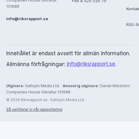
Companies House Gibraltar:
+46 8 525 030 75
131688
Kontak
info@riksrapport.se
RSS-f
Innehållet är endast avsett för allmän information.
Allmänna förfrågningar:
info@riksrapport.se
.
Utgivare:
Saltsjön Media Ltd. ·
Ansvarig utgivare:
Daniel Wikström ·
Companies House Gibraltar 131688
© 2026 Riksrapport.se · Saltsjön Media Ltd. ·
Så verifierar vi vår rapportering