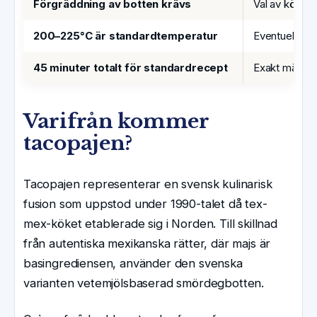
Förgräddning av botten krävs
Val av köttfär
200–225°C är standardtemperatur
Eventuell an
45 minuter totalt för standardrecept
Exakt mängd 
Varifrån kommer
tacopajen?
Tacopajen representerar en svensk kulinarisk
fusion som uppstod under 1990-talet då tex-
mex-köket etablerade sig i Norden. Till skillnad
från autentiska mexikanska rätter, där majs är
basingrediensen, använder den svenska
varianten vetemjölsbaserad smördegbotten.