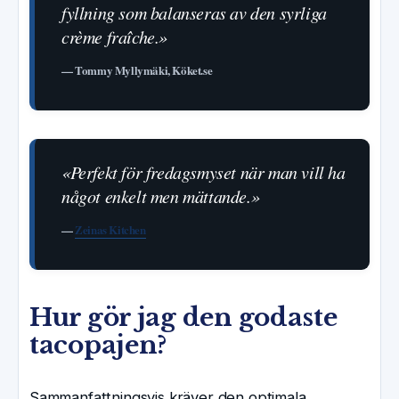
fyllning som balanseras av den syrliga
crème fraîche.»
— Tommy Myllymäki, Köket.se
«Perfekt för fredagsmyset när man vill ha
något enkelt men mättande.»
—
Zeinas Kitchen
Hur gör jag den godaste
tacopajen?
Sammanfattningsvis kräver den optimala