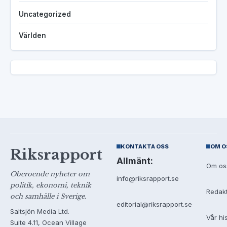
Uncategorized
Världen
KONTAKTA OSS
OM O
Riksrapport
Allmänt:
Om os
Oberoende nyheter om
info@riksrapport.se
politik, ekonomi, teknik
Redak
och samhälle i Sverige.
editorial@riksrapport.se
Saltsjön Media Ltd.
Vår hi
Suite 4.11, Ocean Village