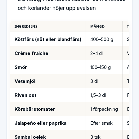
och koriander höjer upplevelsen
INGREDIENS
MÄNGD
TILLA
Köttfärs (nöt eller blandfärs)
400–500 g
Stek t
Crème fraîche
2–4 dl
Välj 3
Smör
100–150 g
Arbet
Vetemjöl
3 dl
Tills
Riven ost
1,5–3 dl
Förde
Körsbärstomater
1 förpackning
Dela 
Jalapeño eller paprika
Efter smak
Striml
Sambal oelek
3 tsk
Bland