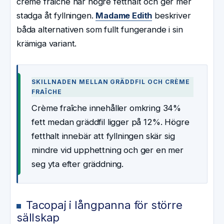
crème fraîche har högre fetthalt och ger mer
stadga åt fyllningen.
Madame Edith
beskriver
båda alternativen som fullt fungerande i sin
krämiga variant.
SKILLNADEN MELLAN GRÄDDFIL OCH CRÈME
FRAÎCHE
Crème fraîche innehåller omkring 34%
fett medan gräddfil ligger på 12%. Högre
fetthalt innebär att fyllningen skär sig
mindre vid upphettning och ger en mer
seg yta efter gräddning.
Tacopaj i långpanna för större
sällskap