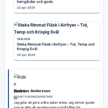
herrgårdar och gods
22 apr 2026
VÄRLDEN
Steka Rimmat Fläsk i Airfryer – Tid, Temp och
Krispig Svål
20 apr 2026
Andreas Andersson
REDAKTIONSMEDARBETARE
Jag gillar att göra svåra saker enkla. Jag skriver guider
som är lätta att skumma men också håller för