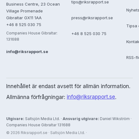
tips@riksrapport.se
Business Centre, 23 Ocean
Nyhet
Village Promenade
Gibraltar GX11 1AA
press@riksrapport.se
+46 8 525 030 75
Tipsa 
Companies House Gibraltar:
+46 8 525 030 75
131688
Kontak
info@riksrapport.se
RSS-f
Innehållet är endast avsett för allmän information.
Allmänna förfrågningar:
info@riksrapport.se
.
Utgivare:
Saltsjön Media Ltd. ·
Ansvarig utgivare:
Daniel Wikström ·
Companies House Gibraltar 131688
© 2026 Riksrapport.se · Saltsjön Media Ltd. ·