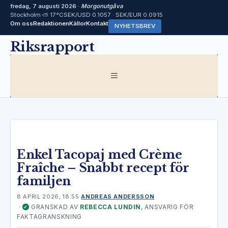
fredag, 7 augusti 2026 ·
Morgonutgåva
Stockholm ⛅ 17°C
SEK/USD 0.1057 · SEK/EUR 0.0915
Om oss
Redaktionen
Källor
Kontakt
NYHETSBREV
Hoppa
Riksrapport
till
innehåll
MENY
Enkel Tacopaj med Crème
Fraîche – Snabbt recept för
familjen
8 APRIL 2026, 18:55
ANDREAS ANDERSSON
·
GRANSKAD AV
REBECCA LUNDIN
, ANSVARIG FÖR
✓
FAKTAGRANSKNING