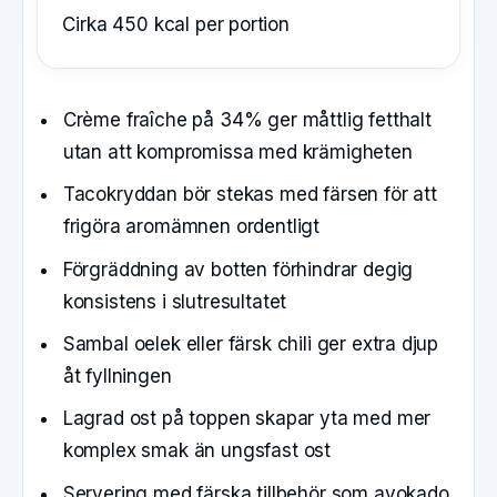
Cirka 450 kcal per portion
Crème fraîche på 34% ger måttlig fetthalt
utan att kompromissa med krämigheten
Tacokryddan bör stekas med färsen för att
frigöra aromämnen ordentligt
Förgräddning av botten förhindrar degig
konsistens i slutresultatet
Sambal oelek eller färsk chili ger extra djup
åt fyllningen
Lagrad ost på toppen skapar yta med mer
komplex smak än ungsfast ost
Servering med färska tillbehör som avokado