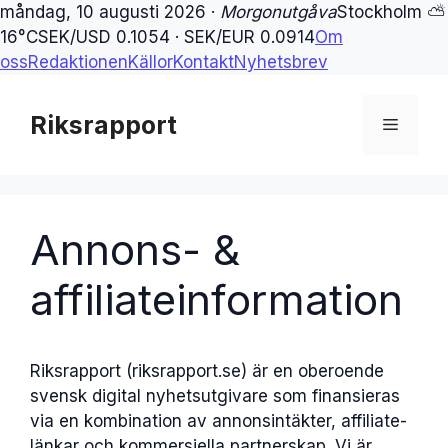
måndag, 10 augusti 2026 ·
Morgonutgåva
Stockholm ⛅
16°C
SEK/USD 0.1054 · SEK/EUR 0.0914
Om
oss
Redaktionen
Källor
Kontakt
Nyhetsbrev
Hoppa
till
Riksrapport
Meny
innehåll
Annons- &
affiliateinformation
Riksrapport (riksrapport.se) är en oberoende
svensk digital nyhetsutgivare som finansieras
via en kombination av annonsintäkter, affiliate-
länkar och kommersiella partnerskap. Vi är