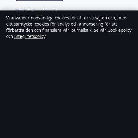
Redaktionell policy
Vi använder nödvändiga cookies för att driva sajten och, med
ditt samtycke, cookies för analys och annonsering för att
Rättelsepolicy
förbättra den och finansiera vår journalistik. Se vår
Cookiepolicy
och
Integritetspolicy
.
Faktagranskningspolicy
Ägande & finansiering
Integritetspolicy
Cookiepolicy
Innehållet är endast avsett för allmän information.
Allmänna förfrågningar:
info@riksrapport.se
.
Utgivare:
Saltsjön Media Ltd. ·
Ansvarig utgivare:
Daniel Wikström · Companies House Gibraltar 131688