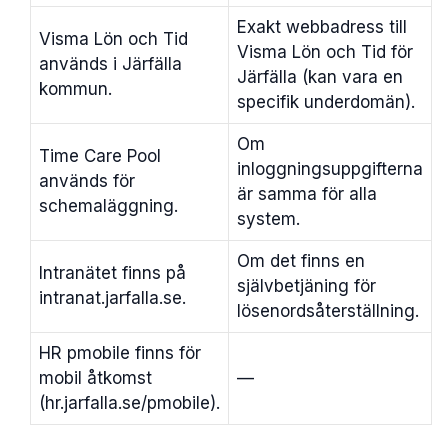
Exakt webbadress till
Visma Lön och Tid
Visma Lön och Tid för
används i Järfälla
Järfälla (kan vara en
kommun.
specifik underdomän).
Om
Time Care Pool
inloggningsuppgifterna
används för
är samma för alla
schemaläggning.
system.
Om det finns en
Intranätet finns på
självbetjäning för
intranat.jarfalla.se.
lösenordsåterställning.
HR pmobile finns för
mobil åtkomst
—
(hr.jarfalla.se/pmobile).