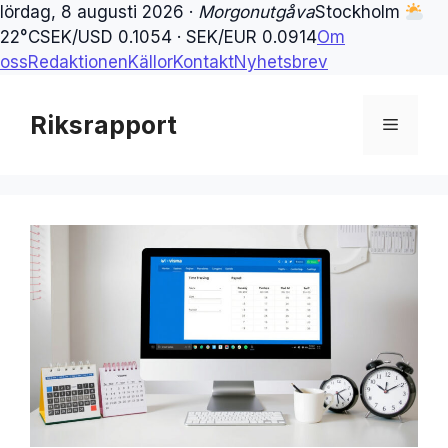
lördag, 8 augusti 2026 ·
Morgonutgåva
Stockholm
22°C
SEK/USD 0.1054 · SEK/EUR 0.0914
Om
oss
Redaktionen
Källor
Kontakt
Nyhetsbrev
Hoppa
till
Riksrapport
Meny
innehåll