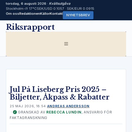
torsdag, 6 augusti 2026 ·
Kvällsutgåva
Stockholm ⛅ 17°C
SEK/USD 0.1057 · SEK/EUR 0.0915
Om oss
Redaktionen
Källor
Kontakt
NYHETSBREV
Hoppa
Riksrapport
till
innehåll
MENY
Jul På Liseberg Pris 2025 –
Biljetter, Åkpass & Rabatter
25 MAJ 2026, 18:54
ANDREAS ANDERSSON
·
GRANSKAD AV
REBECCA LUNDIN
, ANSVARIG FÖR
✓
FAKTAGRANSKNING