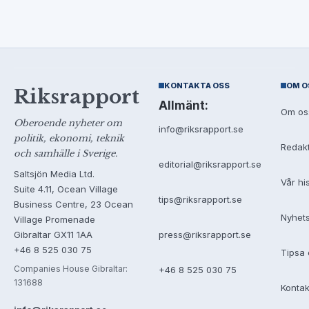
KONTAKTA OSS
OM O
Riksrapport
Allmänt:
Om os
Oberoende nyheter om
info@riksrapport.se
politik, ekonomi, teknik
Redak
och samhälle i Sverige.
editorial@riksrapport.se
Saltsjön Media Ltd.
Vår hi
Suite 4.11, Ocean Village
tips@riksrapport.se
Business Centre, 23 Ocean
Nyhet
Village Promenade
Gibraltar GX11 1AA
press@riksrapport.se
+46 8 525 030 75
Tipsa 
Companies House Gibraltar:
+46 8 525 030 75
131688
Kontak