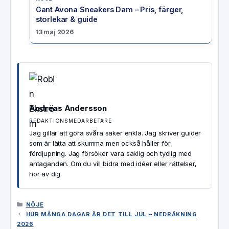
Gant Avona Sneakers Dam – Pris, färger,
storlekar & guide
13 maj 2026
Andreas Andersson
REDAKTIONSMEDARBETARE
Jag gillar att göra svåra saker enkla. Jag skriver guider
som är lätta att skumma men också håller för
fördjupning. Jag försöker vara saklig och tydlig med
antaganden. Om du vill bidra med idéer eller rättelser,
hör av dig.
KATEGORIER
NÖJE
HUR MÅNGA DAGAR ÄR DET TILL JUL – NEDRÄKNING
2026