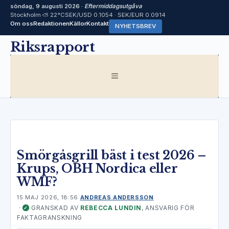
söndag, 9 augusti 2026 ·
Eftermiddagsutgåva
Stockholm ⛅ 22°C
SEK/USD 0.1054 · SEK/EUR 0.0914
Om oss
Redaktionen
Källor
Kontakt
NYHETSBREV
Hoppa
Riksrapport
till
innehåll
MENY
Smörgåsgrill bäst i test 2026 –
Krups, OBH Nordica eller
WMF?
15 MAJ 2026, 18:56
ANDREAS ANDERSSON
·
GRANSKAD AV
REBECCA LUNDIN
, ANSVARIG FÖR
✓
FAKTAGRANSKNING