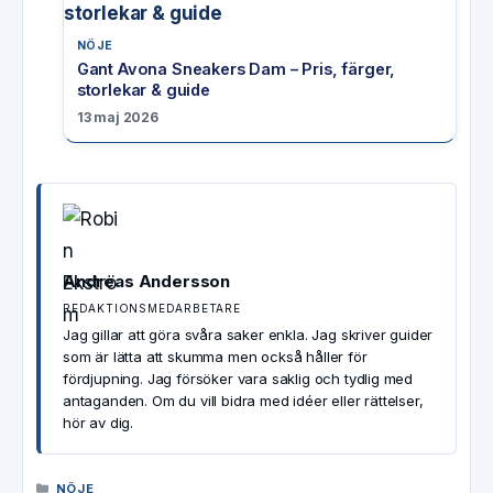
NÖJE
Gant Avona Sneakers Dam – Pris, färger,
storlekar & guide
13 maj 2026
Andreas Andersson
REDAKTIONSMEDARBETARE
Jag gillar att göra svåra saker enkla. Jag skriver guider
som är lätta att skumma men också håller för
fördjupning. Jag försöker vara saklig och tydlig med
antaganden. Om du vill bidra med idéer eller rättelser,
hör av dig.
KATEGORIER
NÖJE