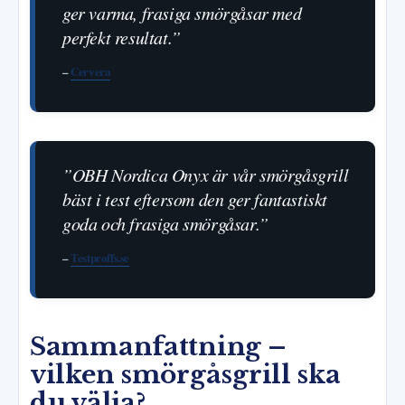
ger varma, frasiga smörgåsar med
perfekt resultat.”
–
Cervera
”OBH Nordica Onyx är vår smörgåsgrill
bäst i test eftersom den ger fantastiskt
goda och frasiga smörgåsar.”
–
Testproffs.se
Sammanfattning –
vilken smörgåsgrill ska
du välja?