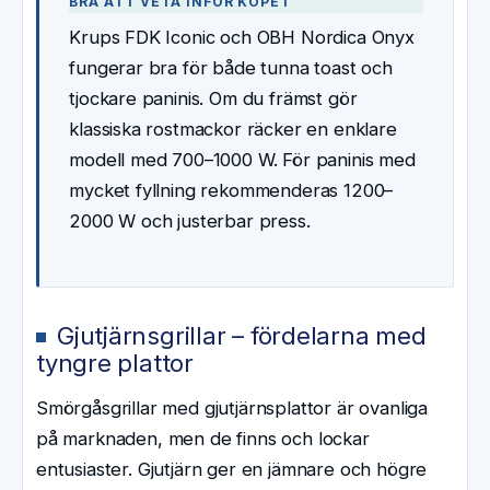
BRA ATT VETA INFÖR KÖPET
Krups FDK Iconic och OBH Nordica Onyx
fungerar bra för både tunna toast och
tjockare paninis. Om du främst gör
klassiska rostmackor räcker en enklare
modell med 700–1000 W. För paninis med
mycket fyllning rekommenderas 1200–
2000 W och justerbar press.
Gjutjärnsgrillar – fördelarna med
tyngre plattor
Smörgåsgrillar med gjutjärnsplattor är ovanliga
på marknaden, men de finns och lockar
entusiaster. Gjutjärn ger en jämnare och högre