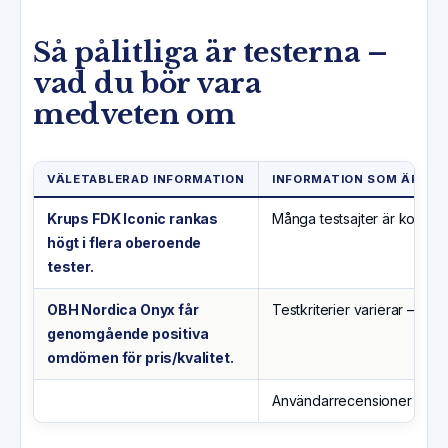
Så pålitliga är testerna –
vad du bör vara
medveten om
VÄLETABLERAD INFORMATION
INFORMATION SOM ÄR OK
Krups FDK Iconic rankas
Många testsajter är kommersi
högt i flera oberoende
tester.
OBH Nordica Onyx får
Testkriterier varierar – vis
genomgående positiva
omdömen för pris/kvalitet.
Användarrecensioner på butik