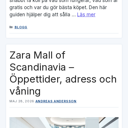
snabbt få koll på vad som fungerar, vad som är
gratis och var du gör bästa köpet. Den här
guiden hjälper dig att sålla …
Läs mer
KATEGORIER
BLOGG
Zara Mall of
Scandinavia –
Öppettider, adress och
våning
MAJ 28, 2026
ANDREAS ANDERSSON