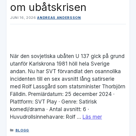
om ubåtskrisen
JUNI 16, 2026
ANDREAS ANDERSSON
När den sovjetiska ubåten U 137 gick på grund
utanför Karlskrona 1981 höll hela Sverige
andan. Nu har SVT förvandlat den osannolika
incidenten till en sex avsnitt lång satirserie
med Rolf Lassgård som statsminister Thorbjörn
Fälldin. Premiärdatum: 25 december 2024 ·
Plattform: SVT Play · Genre: Satirisk
komedi/drama · Antal avsnitt: 6 ·
Huvudrollsinnehavare: Rolf …
Läs mer
KATEGORIER
BLOGG