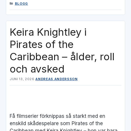
KATEGORIER
BLOGG
Keira Knightley i
Pirates of the
Caribbean – ålder, roll
och avsked
JUNI 13, 2026
ANDREAS ANDERSSON
Få filmserier förknippas så starkt med en
enskild skådespelare som Pirates of the
Caribbean med Keira Knightley – hon var bara