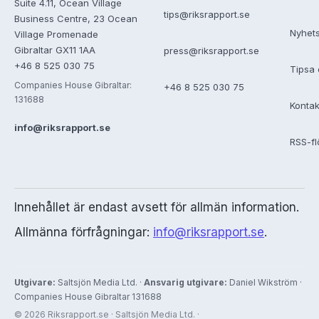
Suite 4.11, Ocean Village
tips@riksrapport.se
Business Centre, 23 Ocean
Nyhet
Village Promenade
Gibraltar GX11 1AA
press@riksrapport.se
+46 8 525 030 75
Tipsa 
Companies House Gibraltar:
+46 8 525 030 75
131688
Kontak
info@riksrapport.se
RSS-f
Innehållet är endast avsett för allmän information.
Allmänna förfrågningar:
info@riksrapport.se
.
Utgivare:
Saltsjön Media Ltd. ·
Ansvarig utgivare:
Daniel Wikström ·
Companies House Gibraltar 131688
© 2026 Riksrapport.se · Saltsjön Media Ltd. ·