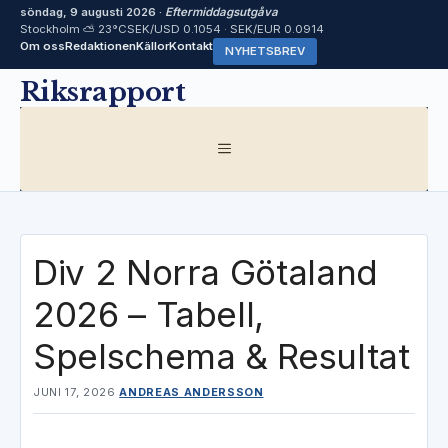
söndag, 9 augusti 2026 ·
Eftermiddagsutgåva
Stockholm ⛅ 23°C
SEK/USD 0.1054 · SEK/EUR 0.0914
Om oss
Redaktionen
Källor
Kontakt
NYHETSBREV
Hoppa
Riksrapport
till
innehåll
MENY
Div 2 Norra Götaland
2026 – Tabell,
Spelschema & Resultat
JUNI 17, 2026
ANDREAS ANDERSSON