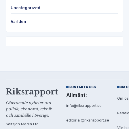
Uncategorized
Världen
KONTAKTA OSS
OM O
Riksrapport
Allmänt:
Om os
Oberoende nyheter om
info@riksrapport.se
politik, ekonomi, teknik
Redak
och samhälle i Sverige.
editorial@riksrapport.se
Saltsjön Media Ltd.
Vår hi