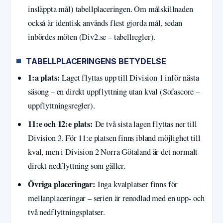
insläppta mål) tabellplaceringen. Om målskillnaden
också är identisk används flest gjorda mål, sedan
inbördes möten (Div2.se – tabellregler).
TABELLPLACERINGENS BETYDELSE
1:a plats:
Laget flyttas upp till Division 1 inför nästa
säsong – en direkt uppflyttning utan kval (Sofascore –
uppflyttningsregler).
11:e och 12:e plats:
De två sista lagen flyttas ner till
Division 3. För 11:e platsen finns ibland möjlighet till
kval, men i Division 2 Norra Götaland är det normalt
direkt nedflyttning som gäller.
Övriga placeringar:
Inga kvalplatser finns för
mellanplaceringar – serien är renodlad med en upp- och
två nedflyttningsplatser.