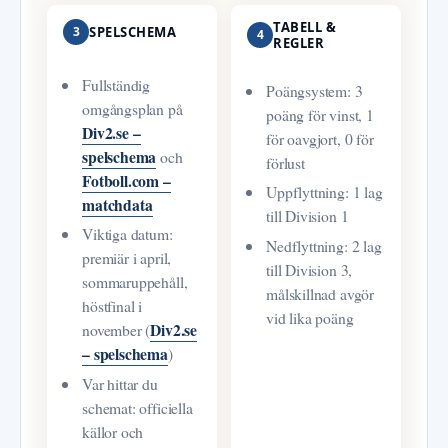
TABELL &
3
SPELSCHEMA
4
REGLER
Fullständig
Poängsystem: 3
omgångsplan på
poäng för vinst, 1
Div2.se –
för oavgjort, 0 för
spelschema
och
förlust
Fotboll.com –
Uppflyttning: 1 lag
matchdata
till Division 1
Viktiga datum:
Nedflyttning: 2 lag
premiär i april,
till Division 3,
sommaruppehåll,
målskillnad avgör
höstfinal i
vid lika poäng
Div2.se
november (
– spelschema
)
Var hittar du
schemat: officiella
källor och