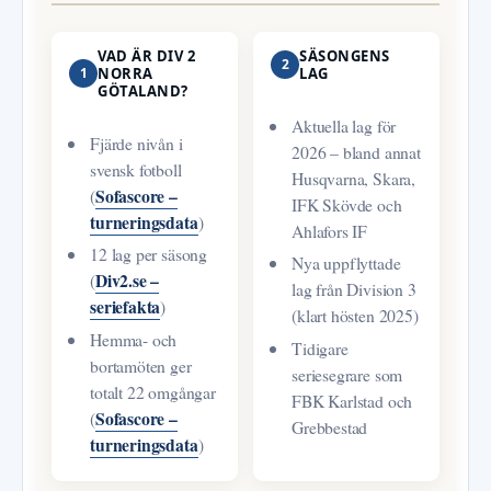
VAD ÄR DIV 2
SÄSONGENS
2
1
NORRA
LAG
GÖTALAND?
Aktuella lag för
Fjärde nivån i
2026 – bland annat
svensk fotboll
Husqvarna, Skara,
Sofascore –
(
IFK Skövde och
turneringsdata
)
Ahlafors IF
12 lag per säsong
Nya uppflyttade
Div2.se –
(
lag från Division 3
seriefakta
)
(klart hösten 2025)
Hemma- och
Tidigare
bortamöten ger
seriesegrare som
totalt 22 omgångar
FBK Karlstad och
Sofascore –
(
Grebbestad
turneringsdata
)