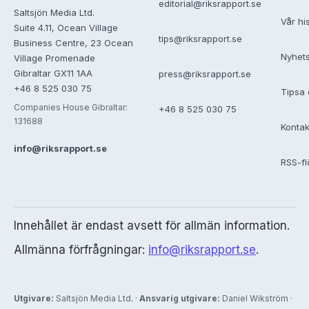
editorial@riksrapport.se
Saltsjön Media Ltd.
Vår hi
Suite 4.11, Ocean Village
tips@riksrapport.se
Business Centre, 23 Ocean
Nyhet
Village Promenade
Gibraltar GX11 1AA
press@riksrapport.se
+46 8 525 030 75
Tipsa 
Companies House Gibraltar:
+46 8 525 030 75
131688
Kontak
info@riksrapport.se
RSS-f
Innehållet är endast avsett för allmän information.
Allmänna förfrågningar:
info@riksrapport.se
.
Utgivare:
Saltsjön Media Ltd. ·
Ansvarig utgivare:
Daniel Wikström ·