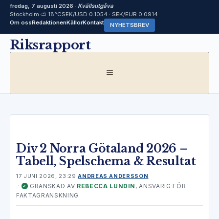
fredag, 7 augusti 2026 ·
Kvällsutgåva
Stockholm ⛅ 18°C
SEK/USD 0.1054 · SEK/EUR 0.0914
Om oss
Redaktionen
Källor
Kontakt
NYHETSBREV
Hoppa
Riksrapport
till
innehåll
MENY
Div 2 Norra Götaland 2026 –
Tabell, Spelschema & Resultat
17 JUNI 2026, 23:29
ANDREAS ANDERSSON
·
GRANSKAD AV
REBECCA LUNDIN
, ANSVARIG FÖR
✓
FAKTAGRANSKNING