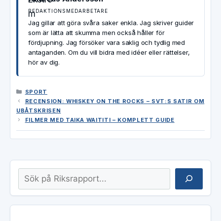
REDAKTIONSMEDARBETARE
Jag gillar att göra svåra saker enkla. Jag skriver guider
som är lätta att skumma men också håller för
fördjupning. Jag försöker vara saklig och tydlig med
antaganden. Om du vill bidra med idéer eller rättelser,
hör av dig.
KATEGORIER
SPORT
RECENSION: WHISKEY ON THE ROCKS – SVT:S SATIR OM
UBÅTSKRISEN
FILMER MED TAIKA WAITITI – KOMPLETT GUIDE
Sök