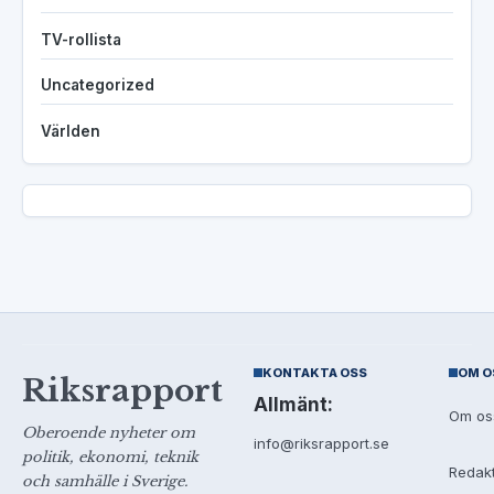
TV-rollista
Uncategorized
Världen
KONTAKTA OSS
OM O
Riksrapport
Allmänt:
Om os
Oberoende nyheter om
info@riksrapport.se
politik, ekonomi, teknik
Redak
och samhälle i Sverige.