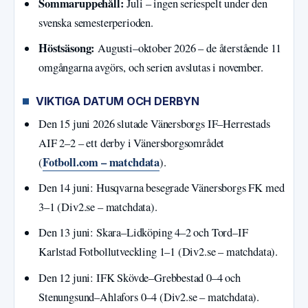
Sommaruppehåll:
Juli – ingen seriespelt under den
svenska semesterperioden.
Höstsäsong:
Augusti–oktober 2026 – de återstående 11
omgångarna avgörs, och serien avslutas i november.
VIKTIGA DATUM OCH DERBYN
Den 15 juni 2026 slutade Vänersborgs IF–Herrestads
AIF 2–2 – ett derby i Vänersborgsområdet
Fotboll.com – matchdata
(
).
Den 14 juni: Husqvarna besegrade Vänersborgs FK med
3–1 (Div2.se – matchdata).
Den 13 juni: Skara–Lidköping 4–2 och Tord–IF
Karlstad Fotbollutveckling 1–1 (Div2.se – matchdata).
Den 12 juni: IFK Skövde–Grebbestad 0–4 och
Stenungsund–Ahlafors 0–4 (Div2.se – matchdata).