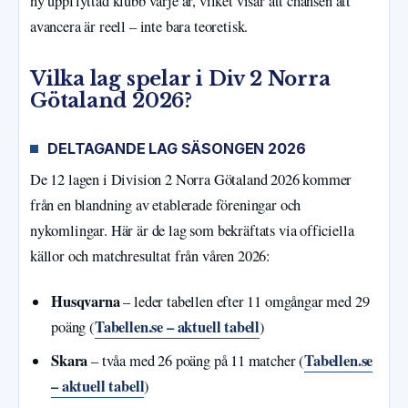
ny uppflyttad klubb varje år, vilket visar att chansen att
avancera är reell – inte bara teoretisk.
Vilka lag spelar i Div 2 Norra
Götaland 2026?
DELTAGANDE LAG SÄSONGEN 2026
De 12 lagen i Division 2 Norra Götaland 2026 kommer
från en blandning av etablerade föreningar och
nykomlingar. Här är de lag som bekräftats via officiella
källor och matchresultat från våren 2026:
Husqvarna
– leder tabellen efter 11 omgångar med 29
Tabellen.se – aktuell tabell
poäng (
)
Skara
Tabellen.se
– tvåa med 26 poäng på 11 matcher (
– aktuell tabell
)