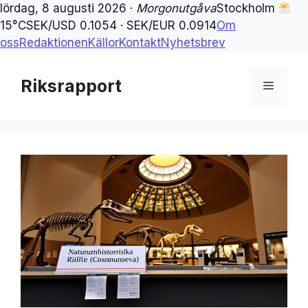
lördag, 8 augusti 2026 ·
Morgonutgåva
Stockholm
15°C
SEK/USD 0.1054 · SEK/EUR 0.0914
Om
oss
Redaktionen
Källor
Kontakt
Nyhetsbrev
Hoppa
till
Riksrapport
Meny
innehåll