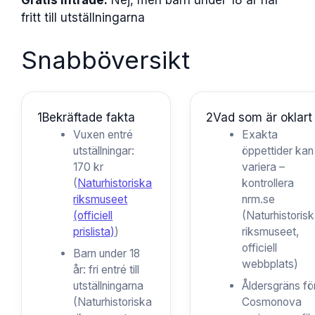
Gratis inträde:
Nej, men barn under 18 år har
fritt till utställningarna
Snabböversikt
1
Bekräftade fakta
2
Vad som är oklart
Vuxen entré
Exakta
utställningar:
öppettider kan
170 kr
variera –
(
Naturhistoriska
kontrollera
riksmuseet
nrm.se
(officiell
(Naturhistoris
prislista)
)
riksmuseet,
officiell
Barn under 18
webbplats)
år: fri entré till
utställningarna
Åldersgräns fö
(Naturhistoriska
Cosmonova