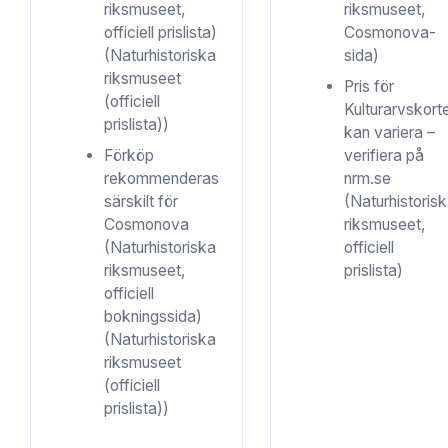
riksmuseet,
riksmuseet,
officiell prislista)
Cosmonova-
(Naturhistoriska
sida)
riksmuseet
Pris för
(officiell
Kulturarvskort
prislista))
kan variera –
Förköp
verifiera på
rekommenderas
nrm.se
särskilt för
(Naturhistoris
Cosmonova
riksmuseet,
(Naturhistoriska
officiell
riksmuseet,
prislista)
officiell
bokningssida)
(Naturhistoriska
riksmuseet
(officiell
prislista))