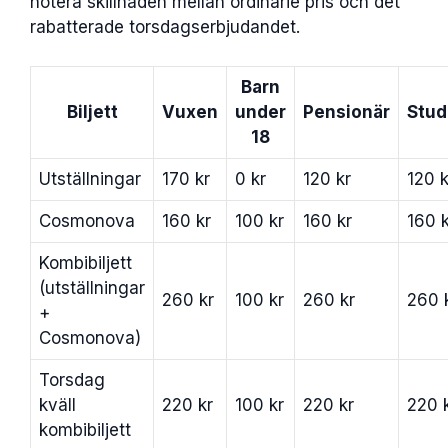
notera skillnaden mellan ordinarie pris och det
rabatterade torsdagserbjudandet.
Barn
Biljett
Vuxen
under
Pensionär
Stud
18
Utställningar
170 kr
0 kr
120 kr
120 k
Cosmonova
160 kr
100 kr
160 kr
160 k
Kombibiljett
(utställningar
260 kr
100 kr
260 kr
260 
+
Cosmonova)
Torsdag
kväll
220 kr
100 kr
220 kr
220 
kombibiljett