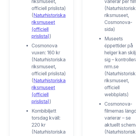
riksmuseet,
varierar per fil
officiell prislista)
(Naturhistoris
(
Naturhistoriska
riksmuseet,
riksmuseet
Cosmonova-
(officiell
sida)
prislista)
)
Museets
Cosmonova
öppettider på
vuxen: 160 kr
helger kan skil
(Naturhistoriska
sig – kontroller
riksmuseet,
nrm.se
officiell prislista)
(Naturhistoris
(
Naturhistoriska
riksmuseet,
riksmuseet
officiell
(officiell
webbplats)
prislista)
)
Cosmonova-
Kombibiljett
filmernas läng
torsdag kväll:
varierar – se
220 kr
aktuellt schem
(Naturhistoriska
(Naturhistoris