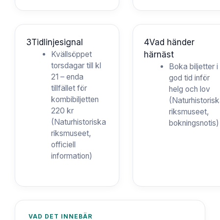
3
Tidlinjesignal
4
Vad händer
Kvällsöppet
härnäst
torsdagar till kl
Boka biljetter i
21 – enda
god tid inför
tillfället för
helg och lov
kombibiljetten
(Naturhistoris
220 kr
riksmuseet,
(Naturhistoriska
bokningsnotis)
riksmuseet,
officiell
information)
VAD DET INNEBÄR