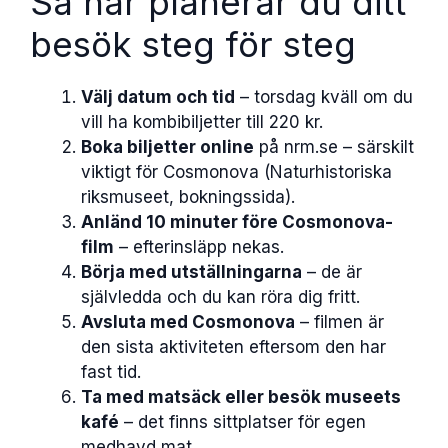
Så här planerar du ditt
besök steg för steg
Välj datum och tid
– torsdag kväll om du
vill ha kombibiljetter till 220 kr.
Boka biljetter online
på nrm.se – särskilt
viktigt för Cosmonova (Naturhistoriska
riksmuseet, bokningssida).
Anländ 10 minuter före Cosmonova-
film
– efterinsläpp nekas.
Börja med utställningarna
– de är
självledda och du kan röra dig fritt.
Avsluta med Cosmonova
– filmen är
den sista aktiviteten eftersom den har
fast tid.
Ta med matsäck eller besök museets
kafé
– det finns sittplatser för egen
medhavd mat.