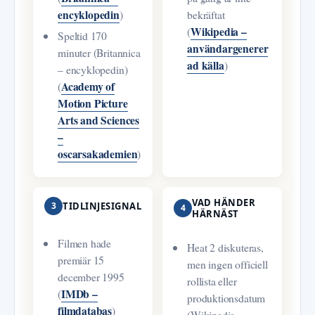
encyklopedin
)
bekräftat
Wikipedia –
(
Speltid 170
användargenerer
minuter (Britannica
ad källa
)
– encyklopedin)
Academy of
(
Motion Picture
Arts and Sciences
–
oscarsakademien
)
VAD HÄNDER
3
TIDLINJESIGNAL
4
HÄRNÄST
Filmen hade
Heat 2 diskuteras,
premiär 15
men ingen officiell
december 1995
rollista eller
IMDb –
(
produktionsdatum
filmdatabas
)
(Wikipedia –