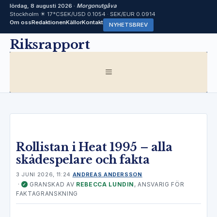
lördag, 8 augusti 2026 ·
Morgonutgåva
Stockholm ☀ 17°C
SEK/USD 0.1054 · SEK/EUR 0.0914
Om oss
Redaktionen
Källor
Kontakt
NYHETSBREV
Hoppa
Riksrapport
till
innehåll
MENY
Rollistan i Heat 1995 – alla
skådespelare och fakta
3 JUNI 2026, 11:24
ANDREAS ANDERSSON
·
GRANSKAD AV
REBECCA LUNDIN
, ANSVARIG FÖR
✓
FAKTAGRANSKNING