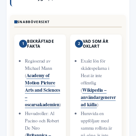
SNABBÖVERSIKT
BEKRÄFTADE
VAD SOM ÄR
1
2
FAKTA
OKLART
Regisserad av
Exakt lön för
Michael Mann
skådespelarna i
Academy of
(
Heat är inte
Motion Picture
offentlig
Arts and Sciences
Wikipedia –
(
–
användargenerer
oscarsakademien
ad källa
)
)
Huvudroller: Al
Huruvida en
Pacino och Robert
uppföljare med
De Niro
samma rollista är
Britannica –
(
på gång är inte