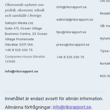
Om os
Oberoende nyheter om
info@riksrapport.se
politik, ekonomi, teknik
Redak
och samhälle i Sverige.
editorial@riksrapport.se
Saltsjön Media Ltd.
Vår hi
Suite 4.11, Ocean Village
tips@riksrapport.se
Business Centre, 23 Ocean
Nyhet
Village Promenade
Gibraltar GX11 1AA
press@riksrapport.se
+46 8 525 030 75
Tipsa 
Companies House Gibraltar:
+46 8 525 030 75
131688
Kontak
info@riksrapport.se
RSS-f
Innehållet är endast avsett för allmän information.
Allmänna förfrågningar:
info@riksrapport.se
.