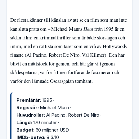
De flesta känner till känslan av att se en film som man inte
Heat
kan sluta prata om – Michael Manns
från 1995 är en
sådan film: en kriminalthriller som är både storslagen och
intim, med en rollista som läser som en vrå av Hollywoods
finaste (Al Pacino, Robert De Niro, Val Kilmer). Den har
blivit en måttstock för genren, och här går vi igenom
skådespelarna, varför filmen fortfarande fascinerar och
varför den lämnade Oscarsgalan tomhänt.
Premiärår:
1995 ·
Regissör:
Michael Mann ·
Huvudroller:
Al Pacino, Robert De Niro ·
Längd:
170 minuter ·
Budget:
60 miljoner USD ·
IMDb-betyg:
8,3/10