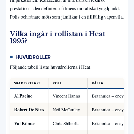
Implikationen: Kaféscenen är inte bara en teknisk
prestation – den definierar filmens moraliska tyngdpunkt.
Polis och rånare möts som jämlikar i en tillfällig vapenvila.
Vilka ingår i rollistan i Heat
1995?
HUVUDROLLER
Följande tabell listar huvudrollerna i Heat.
SKÅDESPELARE
ROLL
KÄLLA
Al Pacino
Vincent Hanna
Britannica – encyklop
Robert De Niro
Neil McCauley
Britannica – encyklop
Val Kilmer
Chris Shiherlis
Britannica – encyklop