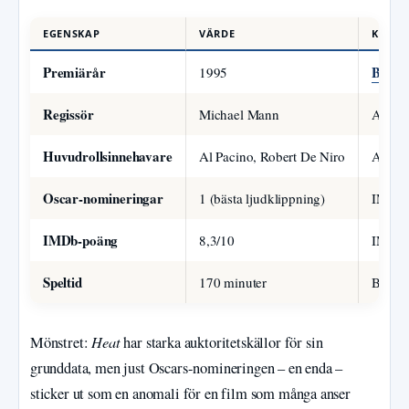
EGENSKAP
VÄRDE
KÄLLA
Premiärår
Britan
1995
Regissör
Michael Mann
Academ
Huvudrollsinnehavare
Al Pacino, Robert De Niro
Academ
Oscar-nomineringar
1 (bästa ljudklippning)
IMDb –
IMDb-poäng
8,3/10
IMDb –
Speltid
170 minuter
Britan
Heat
Mönstret:
har starka auktoritetskällor för sin
grunddata, men just Oscars-nomineringen – en enda –
sticker ut som en anomali för en film som många anser