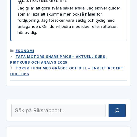
REDAKTIONSMEDARBETARE
Jag gillar att göra svåra saker enkla. Jag skriver guider
som är lätta att skumma men också håller för
fördjupning. Jag försöker vara saklig och tydlig med
antaganden. Om du vill bidra med idéer eller rättelser,
hör av dig.
KATEGORIER
EKONOMI
TATA MOTORS SHARE PRICE – AKTUELL KURS,
RIKTKURS OCH ANALYS 2025
TORSK I UGN MED GRÄDDE OCH DILL – ENKELT RECEPT
OCH TIPS
Sök