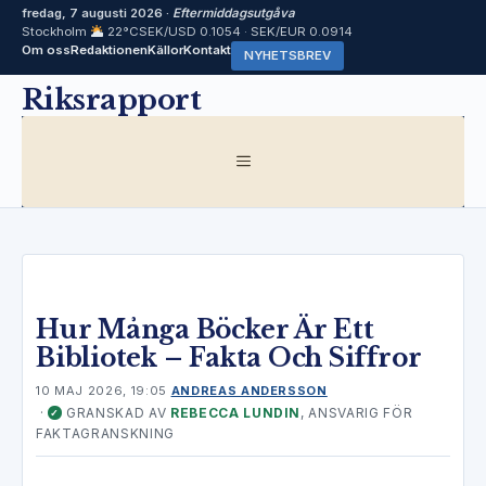
fredag, 7 augusti 2026 ·
Eftermiddagsutgåva
Stockholm
22°C
SEK/USD 0.1054 · SEK/EUR 0.0914
Om oss
Redaktionen
Källor
Kontakt
NYHETSBREV
Hoppa
Riksrapport
till
innehåll
MENY
Hur Många Böcker Är Ett
Bibliotek – Fakta Och Siffror
10 MAJ 2026, 19:05
ANDREAS ANDERSSON
·
GRANSKAD AV
REBECCA LUNDIN
, ANSVARIG FÖR
✓
FAKTAGRANSKNING