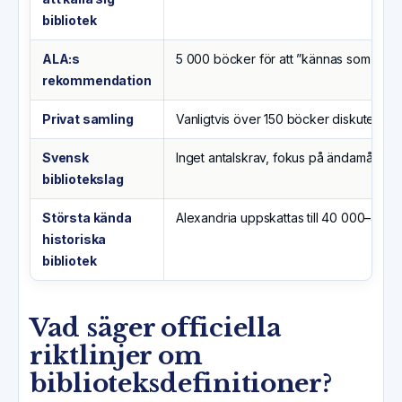
bibliotek
ALA:s
5 000 böcker för att ”kännas som ett bi
rekommendation
Privat samling
Vanligtvis över 150 böcker diskuteras so
Svensk
Inget antalskrav, fokus på ändamål och 
bibliotekslag
Största kända
Alexandria uppskattas till 40 000–400 0
historiska
bibliotek
Vad säger officiella
riktlinjer om
biblioteksdefinitioner?