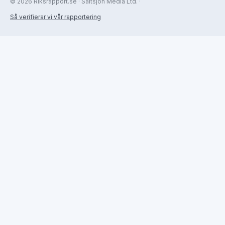
© 2026 Riksrapport.se · Saltsjön Media Ltd. ·
Så verifierar vi vår rapportering