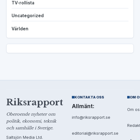
TV-rollista
Uncategorized
Världen
KONTAKTA OSS
OM O
Riksrapport
Allmänt:
Om os
Oberoende nyheter om
info@riksrapport.se
politik, ekonomi, teknik
Redak
och samhälle i Sverige.
editorial@riksrapport.se
Saltsjön Media Ltd.