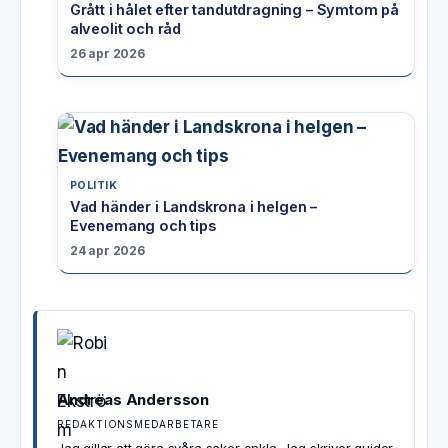
Grått i hålet efter tandutdragning – Symtom på
alveolit och råd
26 apr 2026
POLITIK
Vad händer i Landskrona i helgen –
Evenemang och tips
24 apr 2026
Andreas Andersson
REDAKTIONSMEDARBETARE
Jag gillar att göra svåra saker enkla. Jag skriver guider