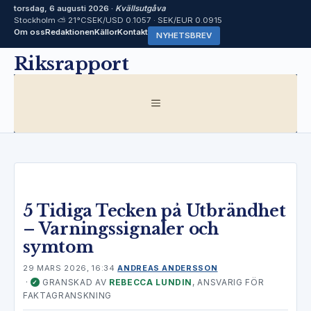
torsdag, 6 augusti 2026 ·
Kvällsutgåva
Stockholm ⛅ 21°C
SEK/USD 0.1057 · SEK/EUR 0.0915
Om oss
Redaktionen
Källor
Kontakt
NYHETSBREV
Hoppa
Riksrapport
till
innehåll
MENY
5 Tidiga Tecken på Utbrändhet
– Varningssignaler och
symtom
29 MARS 2026, 16:34
ANDREAS ANDERSSON
·
GRANSKAD AV
REBECCA LUNDIN
, ANSVARIG FÖR
✓
FAKTAGRANSKNING