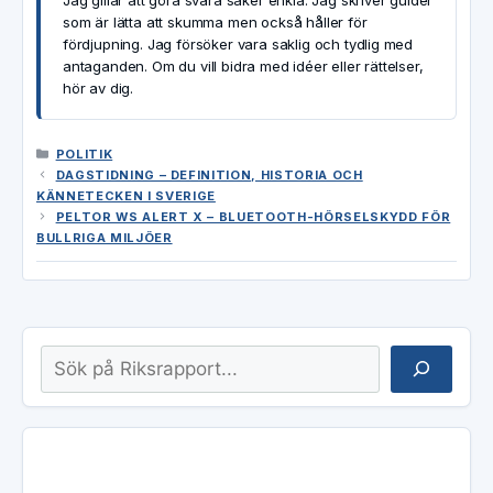
som är lätta att skumma men också håller för
fördjupning. Jag försöker vara saklig och tydlig med
antaganden. Om du vill bidra med idéer eller rättelser,
hör av dig.
KATEGORIER
POLITIK
DAGSTIDNING – DEFINITION, HISTORIA OCH
KÄNNETECKEN I SVERIGE
PELTOR WS ALERT X – BLUETOOTH-HÖRSELSKYDD FÖR
BULLRIGA MILJÖER
Sök