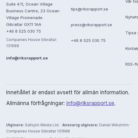
Vår hi
Suite 4.11, Ocean Village
tips@riksrapport.se
Business Centre, 23 Ocean
Nyhet
Village Promenade
Gibraltar GX11 1AA
press@riksrapport.se
+46 8 525 030 75
Tipsa 
Companies House Gibraltar:
+46 8 525 030 75
131688
Kontak
info@riksrapport.se
RSS-f
Innehållet är endast avsett för allmän information.
Allmänna förfrågningar:
info@riksrapport.se
.
Utgivare:
Saltsjön Media Ltd. ·
Ansvarig utgivare:
Daniel Wikström ·
Companies House Gibraltar 131688