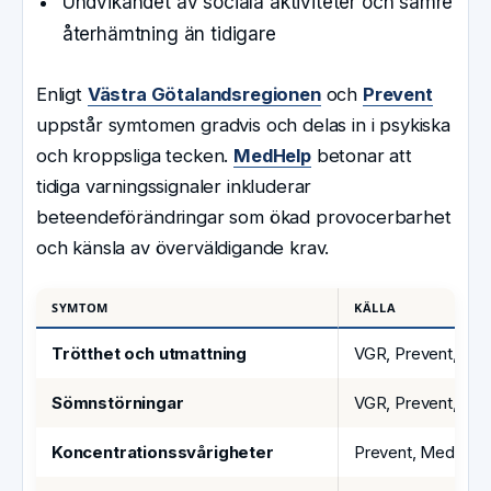
Undvikandet av sociala aktiviteter och sämre
återhämtning än tidigare
Enligt
Västra Götalandsregionen
och
Prevent
uppstår symtomen gradvis och delas in i psykiska
och kroppsliga tecken.
MedHelp
betonar att
tidiga varningssignaler inkluderar
beteendeförändringar som ökad provocerbarhet
och känsla av överväldigande krav.
SYMTOM
KÄLLA
Trötthet och utmattning
VGR, Prevent, Me
Sömnstörningar
VGR, Prevent, Me
Koncentrationssvårigheter
Prevent, MedHelp,