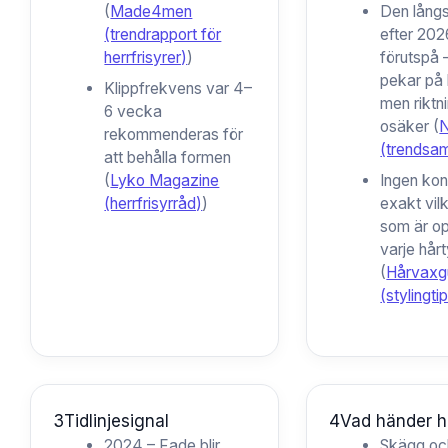
(
Made4men
Den långs
(trendrapport för
efter 202
herrfrisyrer)
)
förutspå –
pekar på 
Klippfrekvens var 4–
men riktn
6 vecka
osäker (
N
rekommenderas för
(trendsa
att behålla formen
(
Lyko Magazine
Ingen ko
(herrfrisyrråd)
)
exakt vil
som är op
varje hårt
(
Hårvaxg
(stylingti
3
Tidlinjesignal
4
Vad händer h
2024
– Fade blir
Skägg oc