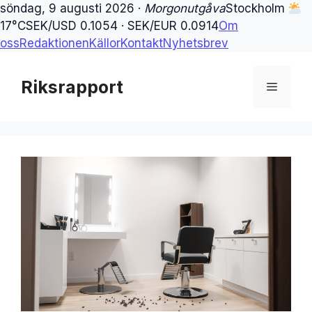
söndag, 9 augusti 2026 ·
Morgonutgåva
Stockholm
17°C
SEK/USD 0.1054 · SEK/EUR 0.0914
Om
oss
Redaktionen
Källor
Kontakt
Nyhetsbrev
Hoppa
till
Riksrapport
Meny
innehåll