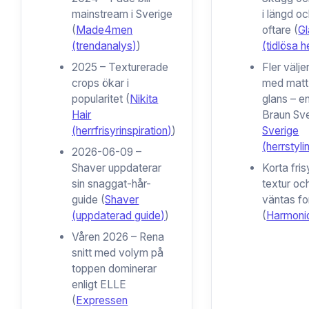
mainstream i Sverige
i längd och
(
Made4men
oftare (
G
(trendanalys)
)
(tidlösa h
2025
– Texturerade
Fler välje
crops ökar i
med matt 
popularitet (
Nikita
glans – en
Hair
Braun Sve
(herrfrisyrinspiration)
)
Sverige
(herrstyl
2026-06-09
–
Shaver uppdaterar
Korta fri
sin snaggat-hår-
textur oc
guide (
Shaver
väntas fo
(uppdaterad guide)
)
(
Harmoniq
Våren 2026
– Rena
snitt med volym på
toppen dominerar
enligt ELLE
(
Expressen