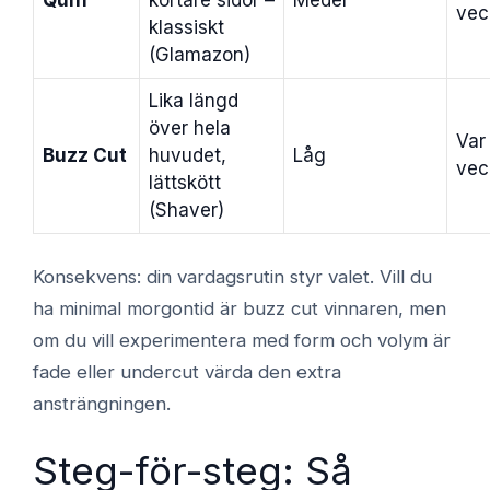
vec
klassiskt
(Glamazon)
Lika längd
över hela
Var
Buzz Cut
huvudet,
Låg
vec
lättskött
(Shaver)
Konsekvens: din vardagsrutin styr valet. Vill du
ha minimal morgontid är buzz cut vinnaren, men
om du vill experimentera med form och volym är
fade eller undercut värda den extra
ansträngningen.
Steg-för-steg: Så