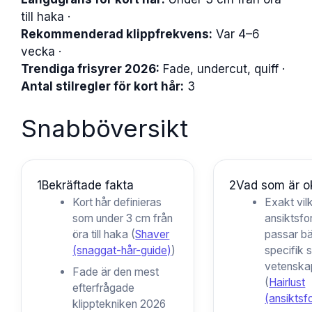
till haka ·
Rekommenderad klippfrekvens:
Var 4–6
vecka ·
Trendiga frisyrer 2026:
Fade, undercut, quiff ·
Antal stilregler för kort hår:
3
Snabböversikt
1
Bekräftade fakta
2
Vad som är ok
Kort hår definieras
Exakt vil
som under 3 cm från
ansiktsf
öra till haka (
Shaver
passar bä
(snaggat-hår-guide)
)
specifik st
vetenskapl
Fade är den mest
(
Hairlust
efterfrågade
(ansiktsf
klipptekniken 2026