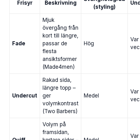
Frisyr
Beskrivning
Und
(styling)
Mjuk
övergång från
kort till längre,
Var
Fade
passar de
Hög
vec
flesta
ansiktsformer
(Made4men)
Rakad sida,
längre topp –
Var
Undercut
ger
Medel
vec
volymkontrast
(Two Barbers)
Volym på
framsidan,
Var
Quiff
kortare sidor –
Medel