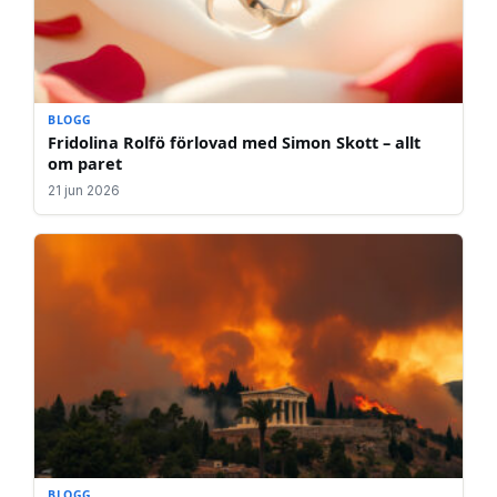
BLOGG
Fridolina Rolfö förlovad med Simon Skott – allt
om paret
21 jun 2026
BLOGG