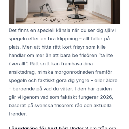
Det finns en speciell känsla när du ser dig själv i
spegeln efter en bra klippning – allt faller på
plats. Men att hitta rätt kort frisyr som kille
handlar om mer än att bara be frisören ”ta lite
överallt”. Rätt snitt kan framhäva dina
ansiktsdrag, minska morgonrodnaden framför
spegeln och faktiskt göra dig yngre – eller äldre
– beroende på vad du väljer. I den här guiden
går vi igenom vad som faktiskt fungerar 2026,
baserat på svenska frisörers råd och aktuella
trender.
Längdgräns för kort hår:
Under 3 cm från öra