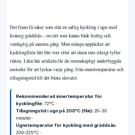
Det finns få saker som slår en saftig kyckling i ugn med
krämig gräddsås – en rätt som känns både festlig och
vardaglig på samma gång. Men många upptäcker att
kycklingfilén lätt blir torr eller att såsen inte riktigt lyfter
rätten. I den här artikeln får du vetenskapligt underbyggda
metoder för att lyckas varje gång, från innertemperatur och
tillagningstid till det bästa såsvalet.
Rekommenderad innertemperatur för
kycklingfilé:
72°C ·
Tillagningstid i ugn på 200°C (filé):
20–30
minuter ·
Ugnstemperatur för kyckling med gräddsås:
200–225°C ·