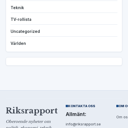
Teknik
TV-rollista
Uncategorized
Världen
KONTAKTA OSS
OM O
Riksrapport
Allmänt:
Om os
Oberoende nyheter om
info@riksrapport.se
politik, ekonomi, teknik