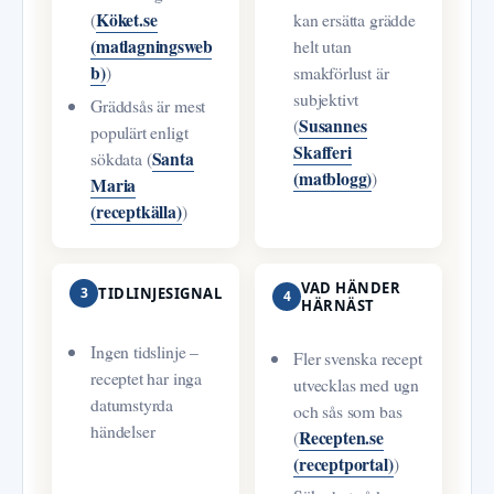
Köket.se
(
kan ersätta grädde
(matlagningsweb
helt utan
b)
)
smakförlust är
subjektivt
Gräddsås är mest
Susannes
(
populärt enligt
Skafferi
Santa
sökdata (
(matblogg)
)
Maria
(receptkälla)
)
VAD HÄNDER
3
TIDLINJESIGNAL
4
HÄRNÄST
Ingen tidslinje –
Fler svenska recept
receptet har inga
utvecklas med ugn
datumstyrda
och sås som bas
händelser
Recepten.se
(
(receptportal)
)