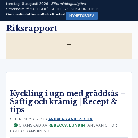
torsdag, 6 augusti 2026 ·
Eftermiddagsutgåva
Stockholm ⛅ 24°C
SEK/USD 0.1057 · SEK/EUR 0.0915
Om oss
Redaktionen
Källor
Kontakt
NYHETSBREV
Hoppa
Riksrapport
till
innehåll
MENY
Kyckling i ugn med gräddsås –
Saftig och krämig | Recept &
tips
9 JUNI 2026, 23:26
ANDREAS ANDERSSON
·
GRANSKAD AV
REBECCA LUNDIN
, ANSVARIG FÖR
✓
FAKTAGRANSKNING