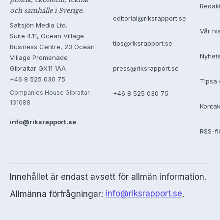
Redak
och samhälle i Sverige.
editorial@riksrapport.se
Saltsjön Media Ltd.
Vår hi
Suite 4.11, Ocean Village
tips@riksrapport.se
Business Centre, 23 Ocean
Nyhet
Village Promenade
Gibraltar GX11 1AA
press@riksrapport.se
+46 8 525 030 75
Tipsa 
Companies House Gibraltar:
+46 8 525 030 75
131688
Kontak
info@riksrapport.se
RSS-f
Innehållet är endast avsett för allmän information.
Allmänna förfrågningar:
info@riksrapport.se
.