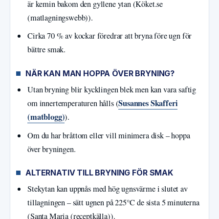
är kemin bakom den gyllene ytan (Köket.se
(matlagningswebb)).
Cirka 70 % av kockar föredrar att bryna före ugn för
bättre smak.
NÄR KAN MAN HOPPA ÖVER BRYNING?
Utan bryning blir kycklingen blek men kan vara saftig
Susannes Skafferi
om innertemperaturen hålls (
(matblogg)
).
Om du har bråttom eller vill minimera disk – hoppa
över bryningen.
ALTERNATIV TILL BRYNING FÖR SMAK
Stekytan kan uppnås med hög ugnsvärme i slutet av
tillagningen – sätt ugnen på 225°C de sista 5 minuterna
(Santa Maria (receptkälla)).