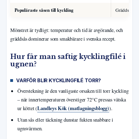
Populäraste såsen till kyckling
Gräddsås enl
Mönstret är tydligt: temperatur och tid är avgörande, och
gräddsås dominerar som smakbärare i svenska recept.
Hur får man saftig kycklingfilé i
ugnen?
VARFÖR BLIR KYCKLINGFILÉ TORR?
Överstekning är den vanligaste orsaken till torr kyckling
– när innertemperaturen överstiger 72°C pressas vätska
Landleys Kök (matlagningsblogg)
ur köttet (
).
Utan sås eller täckning dunstar fukten snabbare i
ugnsvärmen.