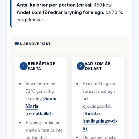
Antal kalorier per portion (cirka):
450 kcal ·
Andel som föredrar bryning före ugn:
ca 70 %
enligt kockar
SNABBÖVERSIKT
BEKRÄFTADE
VAD SOM ÄR
1
2
FAKTA
OKLART
Innertemperatur
Exakt tid i ugnen
72°C ger saftig
varierar med ugn
Santa
kyckling (
och
Maria
kycklingstorlek
(receptkälla)
Köket.se
)
(
(matlagningsweb
Bryning förbättrar
b)
)
smaken men är inte
nödvändigt
Om crème fraiche