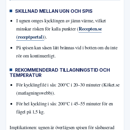
SKILLNAD MELLAN UGN OCH SPIS
I ugnen omges kycklingen av jämn värme, vilket
Recepten.se
minskar risken för kalla punkter (
(receptportal)
).
På spisen kan såsen lätt brännas vid i botten om du inte
rör om kontinuerligt.
REKOMMENDERAD TILLAGNINGSTID OCH
TEMPERATUR
För kycklingfilé i sås: 200°C i 20–30 minuter (Köket.se
(matlagningswebb)).
För hel kyckling i sås: 200°C i 45–55 minuter för en
fågel på 1,5 kg.
Implikationen: ugnen är överlägsen spisen för såsbaserad