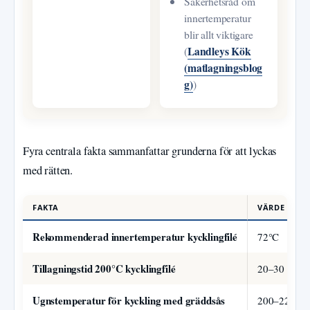
Säkerhetsråd om
innertemperatur
blir allt viktigare
Landleys Kök
(
(matlagningsblog
g)
)
Fyra centrala fakta sammanfattar grunderna för att lyckas
med rätten.
FAKTA
VÄRDE
Rekommenderad innertemperatur kycklingfilé
72°C
Tillagningstid 200°C kycklingfilé
20–30 min
Ugnstemperatur för kyckling med gräddsås
200–225°C