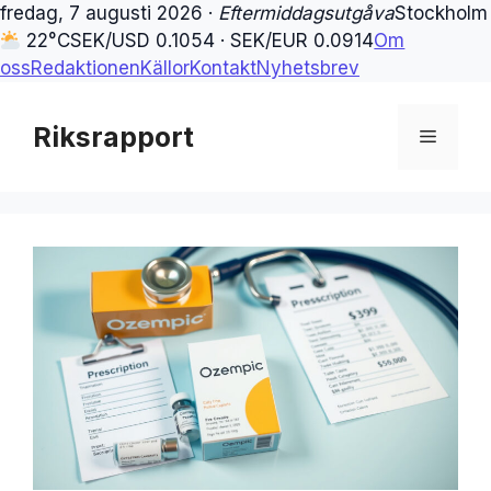
fredag, 7 augusti 2026 ·
Eftermiddagsutgåva
Stockholm
22°C
SEK/USD 0.1054 · SEK/EUR 0.0914
Om
oss
Redaktionen
Källor
Kontakt
Nyhetsbrev
Hoppa
till
Riksrapport
Meny
innehåll