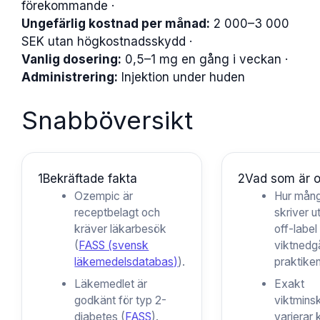
förekommande ·
Ungefärlig kostnad per månad:
2 000–3 000
SEK utan högkostnadsskydd ·
Vanlig dosering:
0,5–1 mg en gång i veckan ·
Administrering:
Injektion under huden
Snabböversikt
1
Bekräftade fakta
2
Vad som är o
Ozempic är
Hur mång
receptbelagt och
skriver 
kräver läkarbesök
off-label
(
FASS (svensk
viktnedg
läkemedelsdatabas)
).
praktike
Läkemedlet är
Exakt
godkänt för typ 2-
viktmins
diabetes (
FASS
).
varierar k