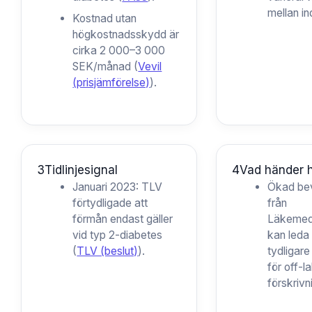
mellan in
Kostnad utan
högkostnadsskydd är
cirka 2 000–3 000
SEK/månad (
Vevil
(prisjämförelse)
).
3
Tidlinjesignal
4
Vad händer 
Januari 2023: TLV
Ökad be
förtydligade att
från
förmån endast gäller
Läkemed
vid typ 2-diabetes
kan leda t
(
TLV (beslut)
).
tydligare 
för off-l
förskrivn