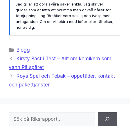
Jag gillar att göra svåra saker enkla. Jag skriver
guider som är lätta att skumma men också håller för
fördjupning. Jag försöker vara saklig och tydlig med
antaganden. Om du vill bidra med idéer eller rättelser,
hör av dig.
Kategorier
Blogg
Kirsty Bäst i Test – Allt om komikern som
vann På spåret
Roys Spel och Tobak – öppettider, kontakt
och pakettjänster
Sök