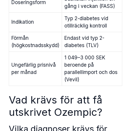
Doseringsform
gång i veckan (FASS)
Typ 2-diabetes vid
Indikation
otillräcklig kontroll
Förmån
Endast vid typ 2-
(högkostnadsskydd)
diabetes (TLV)
1 049–3 000 SEK
Ungefärlig prisnivå
beroende på
per månad
parallellimport och dos
(Vevil)
Vad krävs för att få
utskrivet Ozempic?
Vilka diagnoser krävs för