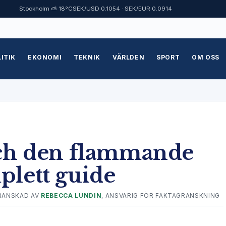
Stockholm ⛅ 18°C
SEK/USD 0.1054 · SEK/EUR 0.0914
ITIK
EKONOMI
TEKNIK
VÄRLDEN
SPORT
OM OSS
och den flammande
plett guide
RANSKAD AV
REBECCA LUNDIN
, ANSVARIG FÖR FAKTAGRANSKNING