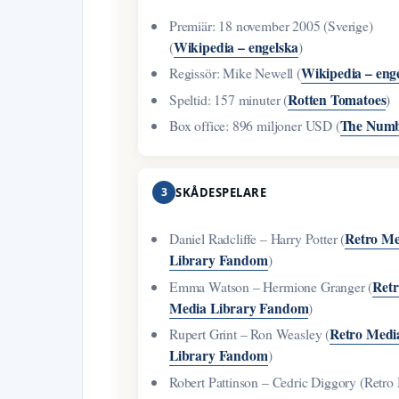
Premiär: 18 november 2005 (Sverige)
Wikipedia – engelska
(
)
Wikipedia – eng
Regissör: Mike Newell (
Rotten Tomatoes
Speltid: 157 minuter (
)
The Numb
Box office: 896 miljoner USD (
3
SKÅDESPELARE
Retro Me
Daniel Radcliffe – Harry Potter (
Library Fandom
)
Retr
Emma Watson – Hermione Granger (
Media Library Fandom
)
Retro Medi
Rupert Grint – Ron Weasley (
Library Fandom
)
Robert Pattinson – Cedric Diggory (Retro