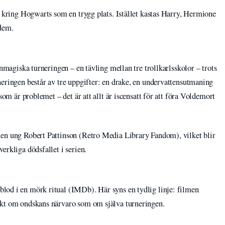
r kring Hogwarts som en trygg plats. Istället kastas Harry, Hermione
 dem.
anmagiska turneringen – en tävling mellan tre trollkarlsskolor – trots
neringen består av tre uppgifter: en drake, en undervattensutmaning
som är problemet – det är att allt är iscensatt för att föra Voldemort
 en ung Robert Pattinson (Retro Media Library Fandom), vilket blir
erkliga dödsfallet i serien.
lod i en mörk ritual (IMDb). Här syns en tydlig linje: filmen
ikt om ondskans närvaro som om själva turneringen.