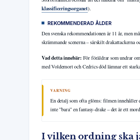
klassificeringsorganet
).
REKOMMENDERAD ÅLDER
Den svenska rekommendationen är 11 år, men många
skrämmande scenerna – särskilt drakattackerna o
Vad detta innebär:
För föräldrar som undrar om 
med Voldemort och Cedrics död lämnar ett stark
VARNING
En detalj som ofta glöms: filmen innehåller 
inte ”bara” en fantasy-drake – det är ett mor
I vilken ordning ska j