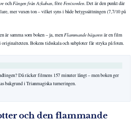
re
Fången från Azkaban
Fenixorden
och
, före
. Det är den punkt där
lare, mer vuxen ton – vilket syns i både betygssättningen (7,7/10 på
Flammande bägaren
en är samma som boken – ja, men
är en film
originaltexten. Bokens tidsskala och subploter får stryka på foten.
 handlingen? Då räcker filmens 157 minuter långt – men boken ger
rnas bakgrund i Trianmagiska turneringen.
otter och den flammande