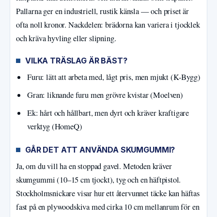
Pallarna ger en industriell, rustik känsla — och priset är
ofta noll kronor. Nackdelen: brädorna kan variera i tjocklek
och kräva hyvling eller slipning.
VILKA TRÄSLAG ÄR BÄST?
Furu: lätt att arbeta med, lågt pris, men mjukt (K-Bygg)
Gran: liknande furu men grövre kvistar (Moelven)
Ek: hårt och hållbart, men dyrt och kräver kraftigare
verktyg (HomeQ)
GÅR DET ATT ANVÄNDA SKUMGUMMI?
Ja, om du vill ha en stoppad gavel. Metoden kräver
skumgummi (10–15 cm tjockt), tyg och en häftpistol.
Stockholmsnickare visar hur ett återvunnet täcke kan häftas
fast på en plywoodskiva med cirka 10 cm mellanrum för en