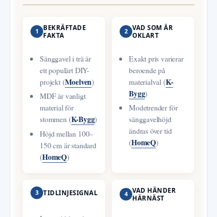
BEKRÄFTADE
VAD SOM ÄR
1
2
FAKTA
OKLART
Sänggavel i trä är
Exakt pris varierar
ett populärt DIY-
beroende på
Moelven
K-
projekt (
)
materialval (
Bygg
)
MDF är vanligt
material för
Modetrender för
K-Bygg
stommen (
)
sänggavelhöjd
ändras över tid
Höjd mellan 100–
HomeQ
(
)
150 cm är standard
HomeQ
(
)
VAD HÄNDER
3
TIDLINJESIGNAL
4
HÄRNÄST