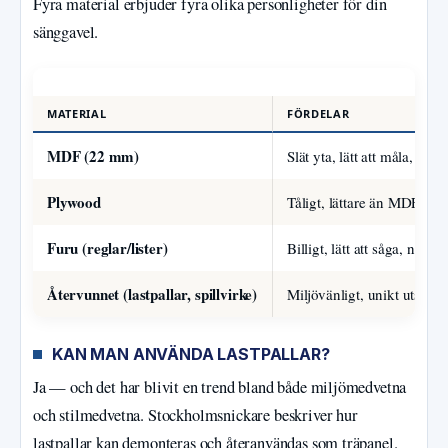
Fyra material erbjuder fyra olika personligheter för din
sänggavel.
F
MATERIAL
FÖRDELAR
MDF (22 mm)
Slät yta, lätt att måla, stabil
Plywood
Tåligt, lättare än MDF, vac
Furu (reglar/lister)
Billigt, lätt att såga, naturli
Återvunnet (lastpallar, spillvirke)
Miljövänligt, unikt utseende
KAN MAN ANVÄNDA LASTPALLAR?
Ja — och det har blivit en trend bland både miljömedvetna
och stilmedvetna. Stockholmsnickare beskriver hur
lastpallar kan demonteras och återanvändas som träpanel.