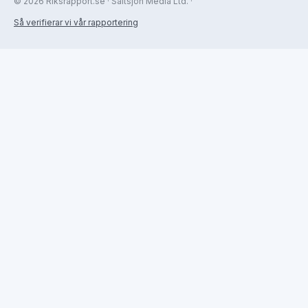
© 2026 Riksrapport.se · Saltsjön Media Ltd. ·
Så verifierar vi vår rapportering