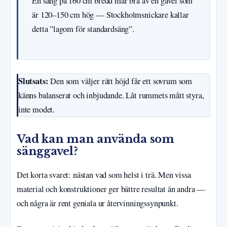
En säng på 160 cm bredd mår bra av en gavel som
är 120–150 cm hög — Stockholmsnickare kallar
detta ”lagom för standardsäng”.
Slutsats:
Den som väljer rätt höjd får ett sovrum som
känns balanserat och inbjudande. Låt rummets mått styra,
inte modet.
Vad kan man använda som
sänggavel?
Det korta svaret: nästan vad som helst i trä. Men vissa
material och konstruktioner ger bättre resultat än andra —
och några är rent geniala ur återvinningssynpunkt.