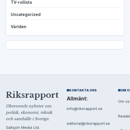
TV-rollista
Uncategorized
Världen
KONTAKTA OSS
OM O
Riksrapport
Allmänt:
Om os
Oberoende nyheter om
info@riksrapport.se
politik, ekonomi, teknik
Redak
och samhälle i Sverige.
editorial@riksrapport.se
Saltsjön Media Ltd.