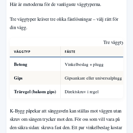
Här är metoderna för de vanligaste väggtyperna.
Tre väggtyper kräver tre olika fästlösningar – välj rätt för
din vägg.
Tre väggtyper, t
VÄGGTYP
FÄSTE
I
Betong
Vinkelbeslag + plugg
B
Gips
Gipsankare eller universalplugg
A
Träregel (bakom gips)
Direktskruv i regel
H
K-Bygg påpekar att sänggaveln kan ställas mot väggen utan
skruv om sängen trycker mot den. För oss som vill vara på
den säkra sidan: skruva fast den. Ett par vinkelbeslag kostar