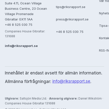
Vår hi
Suite 4.11, Ocean Village
tips@riksrapport.se
Business Centre, 23 Ocean
Nyhet
Village Promenade
Gibraltar GX11 1AA
press@riksrapport.se
+46 8 525 030 75
Tipsa 
Companies House Gibraltar:
+46 8 525 030 75
131688
Kontak
info@riksrapport.se
RSS-f
Innehållet är endast avsett för allmän information.
Allmänna förfrågningar:
info@riksrapport.se
.
Utgivare:
Saltsjön Media Ltd. ·
Ansvarig utgivare:
Daniel Wikström ·
Companies House Gibraltar 131688