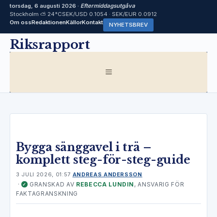
torsdag, 6 augusti 2026 ·
Eftermiddagsutgåva
Stockholm ⛅ 24°C
SEK/USD 0.1054 · SEK/EUR 0.0912
Om oss
Redaktionen
Källor
Kontakt
NYHETSBREV
Hoppa
Riksrapport
till
innehåll
MENY
Bygga sänggavel i trä –
komplett steg-för-steg-guide
3 JULI 2026, 01:57
ANDREAS ANDERSSON
·
GRANSKAD AV
REBECCA LUNDIN
, ANSVARIG FÖR
✓
FAKTAGRANSKNING