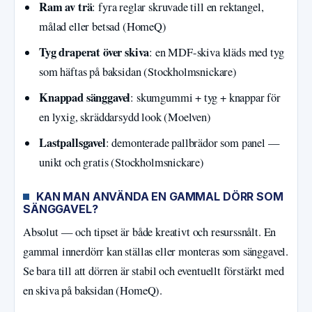
Ram av trä
: fyra reglar skruvade till en rektangel,
målad eller betsad (HomeQ)
Tyg draperat över skiva
: en MDF-skiva kläds med tyg
som häftas på baksidan (Stockholmsnickare)
Knappad sänggavel
: skumgummi + tyg + knappar för
en lyxig, skräddarsydd look (Moelven)
Lastpallsgavel
: demonterade pallbrädor som panel —
unikt och gratis (Stockholmsnickare)
KAN MAN ANVÄNDA EN GAMMAL DÖRR SOM
SÄNGGAVEL?
Absolut — och tipset är både kreativt och resurssnålt. En
gammal innerdörr kan ställas eller monteras som sänggavel.
Se bara till att dörren är stabil och eventuellt förstärkt med
en skiva på baksidan (HomeQ).