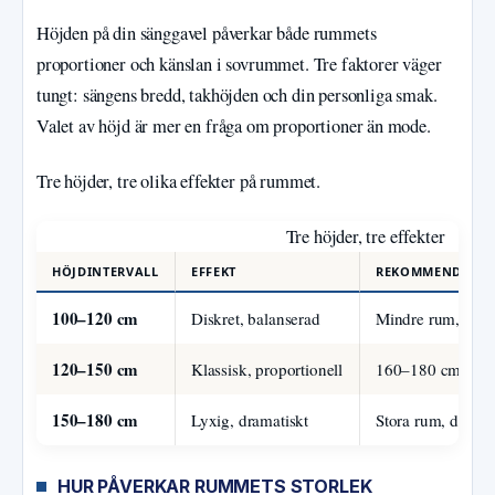
Höjden på din sänggavel påverkar både rummets
proportioner och känslan i sovrummet. Tre faktorer väger
tungt: sängens bredd, takhöjden och din personliga smak.
Valet av höjd är mer en fråga om proportioner än mode.
Tre höjder, tre olika effekter på rummet.
Tre höjder, tre effekter
HÖJDINTERVALL
EFFEKT
REKOMMENDERAS
100–120 cm
Diskret, balanserad
Mindre rum, 120
120–150 cm
Klassisk, proportionell
160–180 cm säng,
150–180 cm
Lyxig, dramatiskt
Stora rum, dubbel
HUR PÅVERKAR RUMMETS STORLEK