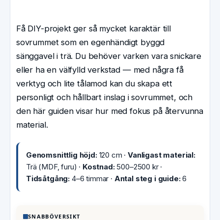
Få DIY-projekt ger så mycket karaktär till
sovrummet som en egenhändigt byggd
sänggavel i trä. Du behöver varken vara snickare
eller ha en välfylld verkstad — med några få
verktyg och lite tålamod kan du skapa ett
personligt och hållbart inslag i sovrummet, och
den här guiden visar hur med fokus på återvunna
material.
Genomsnittlig höjd:
120 cm ·
Vanligast material:
Trä (MDF, furu) ·
Kostnad:
500–2500 kr ·
Tidsåtgång:
4–6 timmar ·
Antal steg i guide:
6
SNABBÖVERSIKT