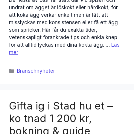
De flesta av oss har stått där vid spisen och
undrat om ägget är löskokt eller hårdkokt, för
att koka ägg verkar enkelt men är lätt att
misslyckas med konsistensen eller få ett ägg
som spricker. Här får du exakta tider,
vetenskapligt förankrade tips och enkla knep
för att alltid lyckas med dina kokta ägg. …
Läs
mer
Kategorier
Branschnyheter
Gifta ig i Stad hu et –
ko tnad 1 200 kr,
bokning & guide