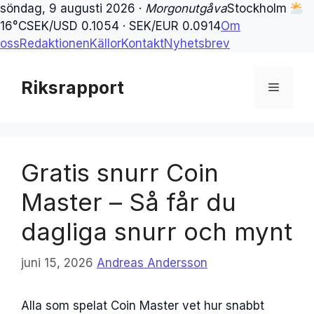
söndag, 9 augusti 2026 ·
Morgonutgåva
Stockholm
16°C
SEK/USD 0.1054 · SEK/EUR 0.0914
Om
oss
Redaktionen
Källor
Kontakt
Nyhetsbrev
Hoppa
till
Riksrapport
Meny
innehåll
Gratis snurr Coin
Master – Så får du
dagliga snurr och mynt
juni 15, 2026
Andreas Andersson
Alla som spelat Coin Master vet hur snabbt