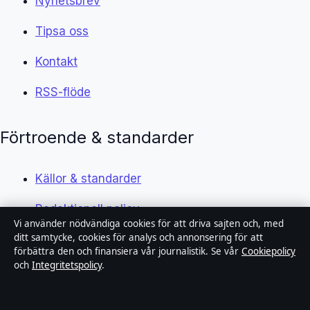
Nyhetsbrev
Tipsa oss
Kontakt
RSS-flöde
Förtroende & standarder
Källor & standarder
Redaktionell policy
Vi använder nödvändiga cookies för att driva sajten och, med
ditt samtycke, cookies för analys och annonsering för att
Rättelsepolicy
förbättra den och finansiera vår journalistik. Se vår
Cookiepolicy
och
Integritetspolicy
.
Faktagranskningspolicy
Ägande & finansiering